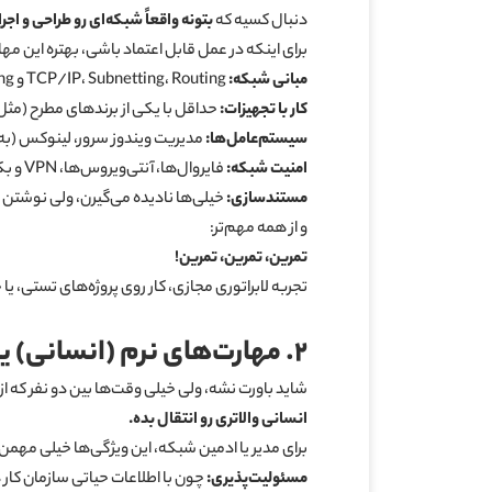
دنبال کسیه که
بتونه واقعاً شبکه‌ای رو طراحی و اج
برای اینکه در عمل قابل اعتماد باشی، بهتره این مها
مبانی شبکه
:
TCP/IP، Subnetting، Routing و Switching از پایه باید برات مثل زبان مادری بشن.
کار با تجهیزات
:
حداقل با یکی از برندهای مطرح (مثل
سیستم‌عامل‌ها
:
مدیریت ویندوز سرور، لینوکس (به‌
امنیت شبکه
:
فایروال‌ها، آنتی‌ویروس‌ها، VPN و بکاپ‌گیری اصولی. کارفرما از کسی که امنیت رو جدی می‌گیره، بیشتر احساس آرامش می‌کنه.
مستندسازی
:
خیلی‌ها نادیده می‌گیرن، ولی نوشتن
و از همه مهم‌تر:
تمرین، تمرین، تمرین
!
تجربه لابراتوری مجازی، کار روی پروژه‌های تستی، 
۲.
مهارت‌های نرم (انسانی) یا Soft Skill که تو رو متمایز می‌ک
شاید باورت نشه، ولی خیلی وقت‌ها بین دو نفر که
انسانی والاتری رو انتقال بده.
برای مدیر یا ادمین شبکه، این ویژگی‌ها خیلی مهمن
مسئولیت‌پذیری
:
چون با اطلاعات حیاتی سازمان کار