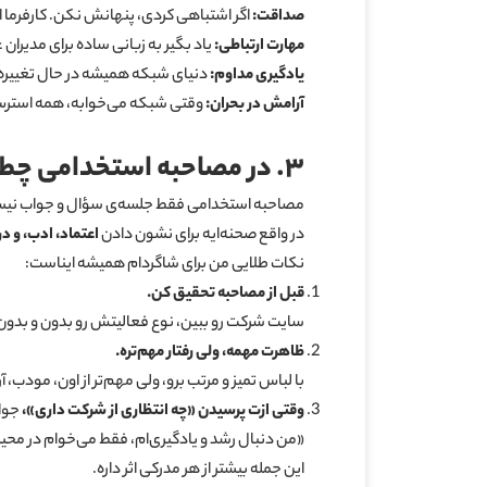
صداقت
:
اگر اشتباهی کردی، پنهانش نکن. کارفرما 
مهارت ارتباطی
:
یاد بگیر به زبانی ساده برای مدیران
یادگیری مداوم
:
دنیای شبکه همیشه در حال تغییره.
آرامش در بحران
:
وقتی شبکه می‌خوابه، همه استرس 
۳
.
در مصاحبه استخدامی چط
مصاحبه‌ استخدامی فقط جلسه‌ی سؤال و جواب نی
در واقع صحنه‌ایه برای نشون دادن
اعتماد، ادب، و د
نکات طلایی من برای شاگردام همیشه ایناست:
قبل از مصاحبه تحقیق کن
.
سایت شرکت رو ببین، نوع فعالیتش رو بدون و بدون
ظاهرت مهمه، ولی رفتار مهم‌تره
.
با لباس تمیز و مرتب برو، ولی مهم‌تر از اون، مودب، 
وقتی ازت پرسیدن «چه انتظاری از شرکت داری
»
،
جوا
«من دنبال رشد و یادگیری‌ام، فقط می‌خوام در محیط
این جمله بیشتر از هر مدرکی اثر داره.