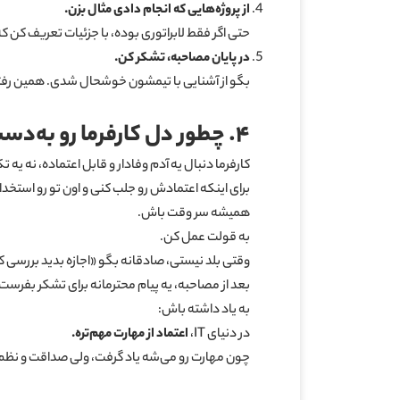
از پروژه‌هایی که انجام دادی مثال بزن
.
حتی اگر فقط لابراتوری بوده، با جزئیات تعریف کن
در پایان مصاحبه، تشکر کن
.
بگو از آشنایی با تیمشون خوشحال شدی. همین رفتار 
۴
.
چطور دل کارفرما رو به‌دس
کارفرما دنبال یه آدم وفادار و قابل اعتماده، نه یه
برای اینکه اعتمادش رو جلب کنی و اون تو رو استخدا
همیشه سر وقت باش.
به قولت عمل کن.
وقتی بلد نیستی، صادقانه بگو «اجازه بدید بررسی ک
بعد از مصاحبه، یه پیام محترمانه برای تشکر بفرست.
به یاد داشته باش:
در دنیای IT،
اعتماد از مهارت مهم‌تره
.
چون مهارت رو می‌شه یاد گرفت، ولی صداقت و نظم 