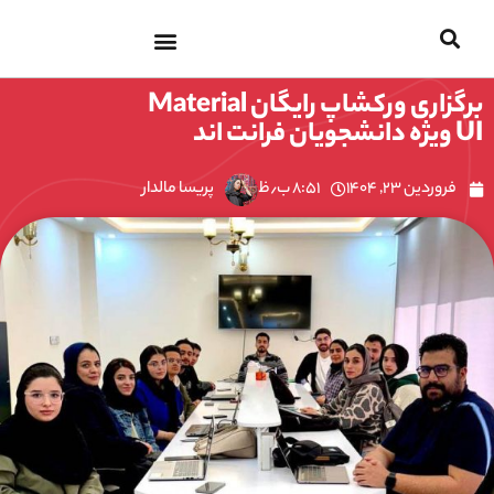
پرش
به
برگزاری ورکشاپ رایگان Material
محتوا
UI ویژه دانشجویان فرانت اند
فروردین ۲۳, ۱۴۰۴
۸:۵۱ ب٫ظ
پریسا مالدار