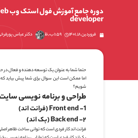
دوره جام
developer
فروردین ۱۸, ۱۴۰۱
۱:۵۹ ب٫ظ
دکتر عباس پورفرخ
حتما شما به عنوان یک توسعه دهنده و فعال در حو
شویم؟
طراحی و برنامه نویسی سایت
1- Front end (فرانت اند)
۲- Back end (بک اند)
فرانت اند کار فردی است که توانی ساخت ظاهر اصلی 
بک اند کار فردی است که توانایی برنامه نویسی بخش س