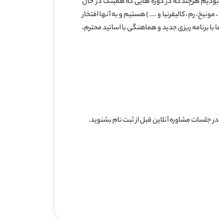
ه بودیم هرچند که در دوره هایی که همینک در حال
مونیخ، رم، کالیفرنیا و ….) هستیم و به آنها افتخار
 میروند و تا این لحظه دوره ۱۰۰ درصد انلاین پذیرش نداشتیم اما با برنامه ریزی جدید و هماهنگی با اساتید محترم،
در جلسات مشاوره آنلاین قبل از ثبت نام بشنوید.