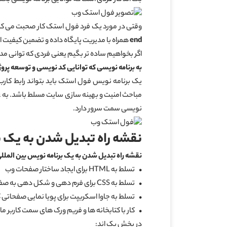
وقتی در مورد یک فرد فول استک کار صحبت می کنیم 
end
همراه با مدیریت پایگاه داده و تضمین کیفیت 
اگر بخواهیم ساده تر بگیم یعنی فردی که توانی مدیری
به برنامه نویسی که توانایی کد نویسی و توسعه پروژه در Front End و Back End را داشته باشد Full Stack Developer
یک برنامه نویس فول استک باید بتواند رابط کارب
مباحث امنیت و بهینه سازی سایت مسلط باشد. به 
نویسی سمت سرور دارد.
نقشه راه تبدیل شدن به یک 
نقشه راه تبدیل شدن به یک برنامه نویس بین المل
• تسلط به HTML برای ایجاد ساختار صفحات وب
• تسلط به CSS برای فرم دهی و شکل دهی به صفحات
• تسلط به جاوا اسکریپت برای پویا نمایی صفحاتی که با استفاده از HTML
• کار با کتابخانه ها و فریم ورک های سمت کاربر مانند انگولار، dux ، jQuery
در بخش بک اند: