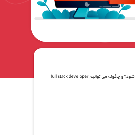
اما ممکن است این سوال برای شما پیش بیاید که برنامه نویس فول استک چیست؟ full stack developer به چه کسی گفته می شود؟ و چگونه می توانیم full stack developer