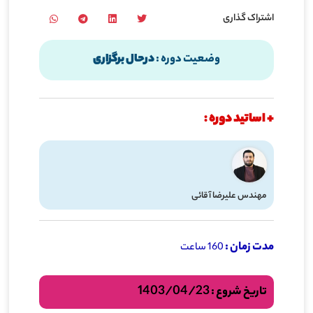
اشتراک گذاری
درحال برگزاری
وضعیت دوره :
+ اساتید دوره :
مهندس علیرضا آقائی
مدت زمان :
160 ساعت
1403/04/23
تاریخ شروع :