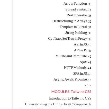
33. Arrow Function
34. Spread Syntax
35. Rest Operator
36. Destructuring in Arrays
37. Template in Literal
38. String Padding
39. Get Trap, Set Trap in Proxy
40. ASI in JS
41. API in JS
42. Mutate and Immutate
43. Ajax
44. HTTP Methods
45. SPA in JS
46. Asyns, Await, Promise
<hr>
MODULE 5: Tailwind CSS
Introduction to Tailwind CSS
Understanding the Utility-first CSS approach