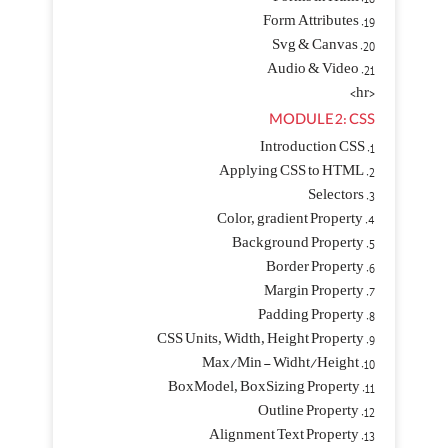
19. Form Attributes
20. Svg & Canvas
21. Audio & Video
<hr>
MODULE 2: CSS
1. Introduction CSS
2. Applying CSS to HTML
3. Selectors
4. Color, gradient Property
5. Background Property
6. Border Property
7. Margin Property
8. Padding Property
9. CSS Units, Width, Height Property
10. Max/Min – Widht/Height
11. BoxModel, BoxSizing Property
12. Outline Property
13. Alignment Text Property