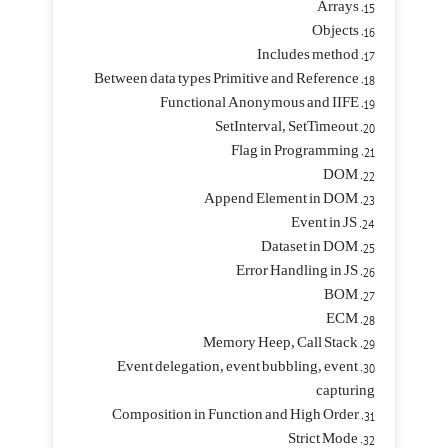
15. Arrays
16. Objects
17. Includes method
18. Between data types Primitive and Reference
19. Functional Anonymous and IIFE
20. SetInterval, SetTimeout
21. Flag in Programming
22. DOM
23. Append Element in DOM
24. Event in JS
25. Dataset in DOM
26. Error Handling in JS
27. BOM
28. ECM
29. Memory Heep, Call Stack
30. Event delegation, event bubbling, event
capturing
31. Composition in Function and High Order
32. Strict Mode