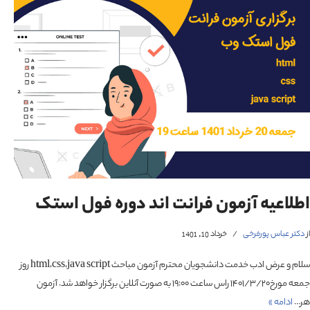
اطلاعیه آزمون فرانت اند دوره فول استک
از
دکتر عباس پورفرخی
خرداد 10, 1401
سلام و عرض ادب خدمت دانشجویان محترم آزمون مباحث html،css،java script روز
جمعه مورخ۱۴۰۱/۳/۲۰ راس ساعت ۱۹:۰۰ به صورت آنلاین برگزار خواهد شد. آزمون
هر…
ادامه »