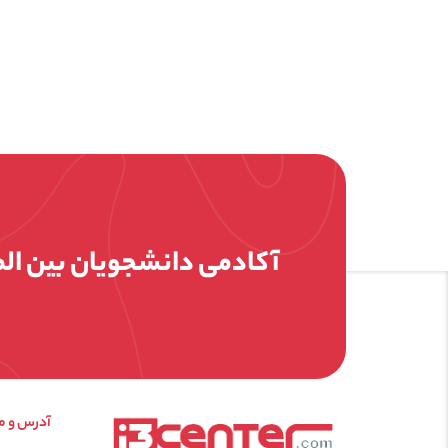
آکادمی دانشجویان بین ال
آدرس و م