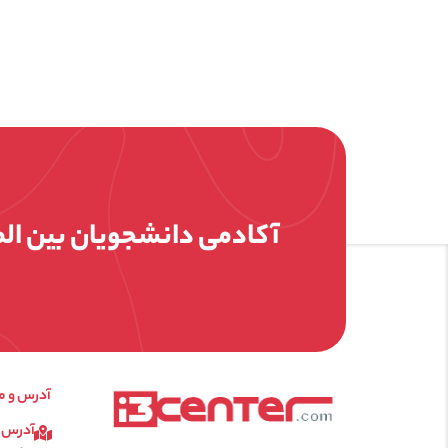
آکادمی دانشجویان بین ال
آدرس و م
آدرس