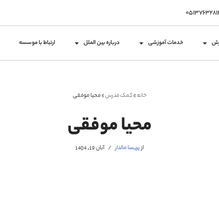
زش
خدمات آموزشی
درباره بین الملل
ارتباط با موسسه
خانه
»
کمک مدرس
»
محیا موفقی
محیا موفقی
از
پریسا مالدار
آبان 19, 1404