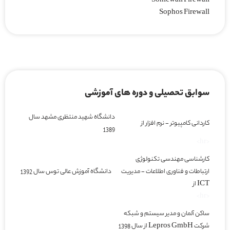
Sonicwall Firewall
Sophos Firewall
سوابق تحصیلی و دوره های آموزشی
دانشگاه شهید منتظری مشهد سال
کاردانی کامپیوتر - نرم افزار از
1389
<hr>
کارشناسی مهندسی تکنولوژی
ارتباطات و فناوری اطلاعات - مدیریت
دانشگاه آموزش عالی توس سال 1392
ICT از
<hr>
ساکن آلمان و مدیر سیستم و شبکه
شرکت Lepros GmbH از سال 1398