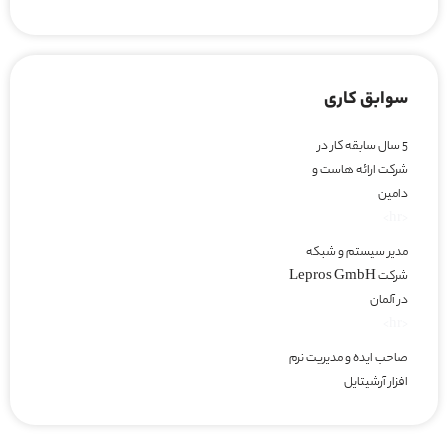
سوابق کاری
5 سال سابقه کار در
شرکت ارائه هاست و
دامین
<hr>
مدیر سیستم و شبکه
شرکت Lepros GmbH
در آلمان
<hr>
صاحب ایده و مدیریت نرم
افزار آرشیتایل