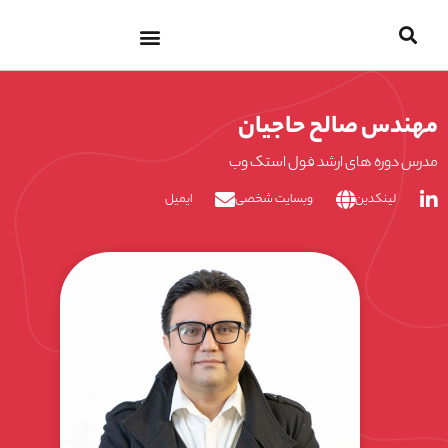
پرش
به
محتوا
مهندس صالح حاجیان
مدرس دوره های ارشد فول استک وب
لینکدین
وبسایت شخصی
ایمیل