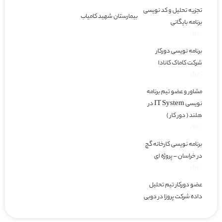
تجزیه تحلیل و کد نویسی
بیمارستان شهید کامیاب
برنامه بایگانی
<hr>
برنامه نویسی دورکار
شرکت کاماک کانادا
<hr>
مشاور و عضو تیم برنامه
نویسی IT System در
هلند ( دور کار )
<hr>
برنامه نویسی کارخانه گچ
در خراسان – پروژه ای
<hr>
عضو دورکار تیم تحلیل
داده شرکت پروزا در دوبی