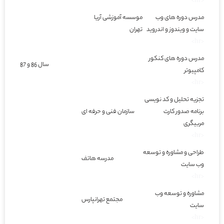
<hr>
مدرس دوره های وب
موسسه آموزشی آریا
سایت و ویندوز و اندروید
تهران
<hr>
مدرس دوره های کنکور
سال 86 و 87
کامپیوتر
<hr>
تجزیه تحلیل و کد نویسی
برنامه صدور کارت
سازمان فنی و حرفه ای
مربیگری
<hr>
طراحی و مشاوره و توسعه
مدرسه هاتف
وب سایت
<hr>
مشاوره و توسعه وب
مجتمع تهرانپارس
سایت
<hr>